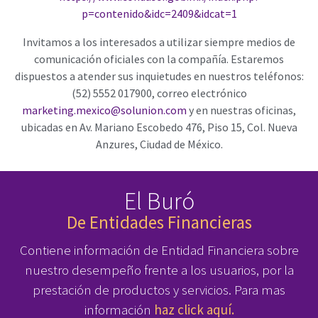
p=contenido&idc=2409&idcat=1
Invitamos a los interesados a utilizar siempre medios de
comunicación oficiales con la compañía. Estaremos
dispuestos a atender sus inquietudes en nuestros teléfonos:
(52) 5552 017900, correo electrónico
marketing.mexico@solunion.com
y en nuestras oficinas,
ubicadas en Av. Mariano Escobedo 476, Piso 15, Col. Nueva
Anzures, Ciudad de México.
El Buró
De Entidades Financieras
Contiene información de Entidad Financiera sobre
nuestro desempeño frente a los usuarios, por la
prestación de productos y servicios. Para mas
información
haz click aquí.