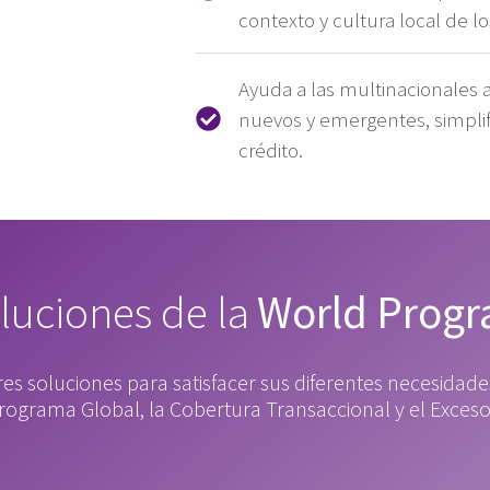
contexto y cultura local de lo
Ayuda a las multinacionales 
nuevos y emergentes, simplif
crédito.
luciones de la
World Prog
res soluciones para satisfacer sus diferentes necesida
Programa Global, la Cobertura Transaccional y el Exceso