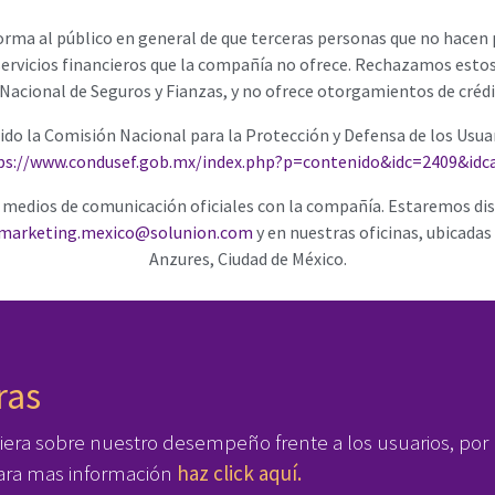
orma al público en general de que terceras personas que no hacen 
rvicios financieros que la compañía no ofrece. Rechazamos esto
Nacional de Seguros y Fianzas, y no ofrece otorgamientos de crédito
o la Comisión Nacional para la Protección y Defensa de los Usuar
ps://www.condusef.gob.mx/index.php?p=contenido&idc=2409&idc
e medios de comunicación oficiales con la compañía. Estaremos di
marketing.mexico@solunion.com
y en nuestras oficinas, ubicadas
Anzures, Ciudad de México.
ras
iera sobre nuestro desempeño frente a los usuarios, por
 Para mas información
haz click aquí.