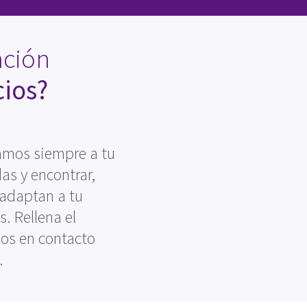
ación
cios?
amos siempre a tu
as y encontrar,
 adaptan a tu
. Rellena el
mos en contacto
.