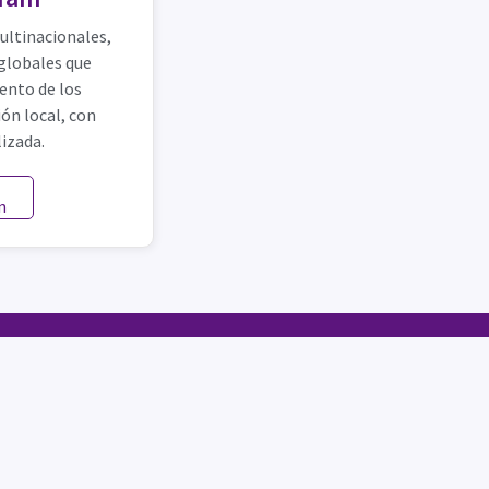
ultinacionales,
globales que
ento de los
ión local, con
lizada.
n