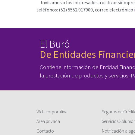
Invitamos a los interesados a utilizar siempr
teléfonos: (52) 5552 017900, correo electrónico
El Buró
De Entidades Financie
Contiene información de Entidad Financ
la prestación de productos y servicios.
Web corporativa
Seguros de Crédit
Área privada
Servicios Solunio
Contacto
Notificación a ag