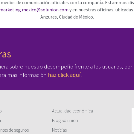
e medios de comunicación oficiales con la compañía. Estaremos di
marketing.mexico@solunion.com
y en nuestras oficinas, ubicadas
Anzures, Ciudad de México.
ras
iera sobre nuestro desempeño frente a los usuarios, por
 Para mas información
haz click aquí.
o
Actualidad económica
n
Blog Solunion
entes de seguros
Noticias