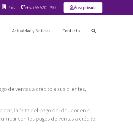
País
(+52) 55 5201 7900
Área privada
s
Actualidad y Noticias
Contacto
go de ventas a crédito a sus clientes,
 decir, la falta del pago del deudor en el
cumplir con los pagos de ventas a crédito.