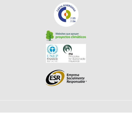
© Solunion 2026. Todos los derechos reservados. |
Aviso de
Privacidad
|
Política de Cookies​
|
Canal de Denuncia​