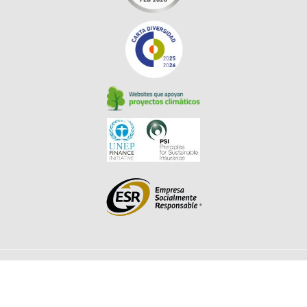
© Solunion 2026. Todos los derechos reservados. |
Aviso de
Privacidad
|
Política de Cookies​
|
Canal de Denuncia​