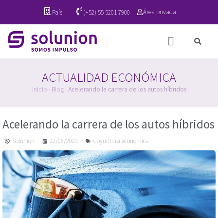
Área privada
País
(+52) 55 5201 7900
ACTUALIDAD ECONÓMICA
Inicio
·
Blog
·
Acelerando la carrera de los autos híbridos
Acelerando la carrera de los autos híbridos
Solunion
02/06/2023
Coyuntura económica