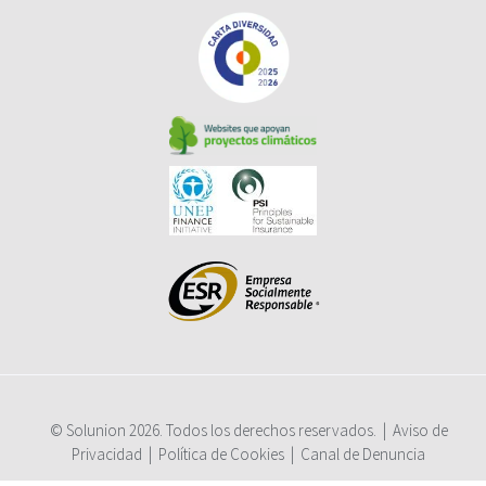
×
Señales de alerta que indican que un cliente podría
© Solunion 2026. Todos los derechos reservados. |
Aviso de
dejar de pagar
Privacidad
|
Política de Cookies​
|
Canal de Denuncia​