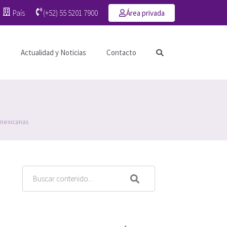
País
(+52) 55 5201 7900
Área privada
s
Actualidad y Noticias
Contacto
 mexicanas