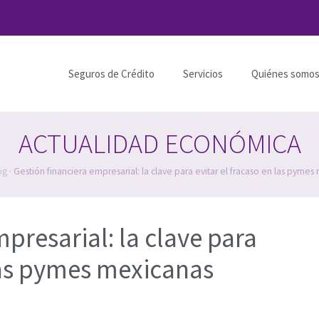
Seguros de Crédito
Servicios
Quiénes somo
ACTUALIDAD ECONÓMICA
og
·
Gestión financiera empresarial: la clave para evitar el fracaso en las pymes
presarial: la clave para
 las pymes mexicanas